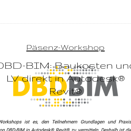
Päsenz-Workshop
DBD-BIM: Baukosten un
LV direkt in Autodesk®
Revit®
Workshops ist es, den Teilnehmern Grundlagen und Praxis
n DBD-BIM in Autodesk® Revit® zu vermitteln. Deshalb ist di