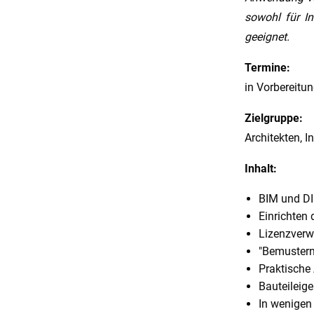
sowohl für I
geeignet.
Termine:
in Vorbereitu
Zielgruppe:
Architekten, 
Inhalt:
BIM und DI
Einrichten
Lizenzverw
"Bemustern
Praktisch
Bauteileig
In wenigen