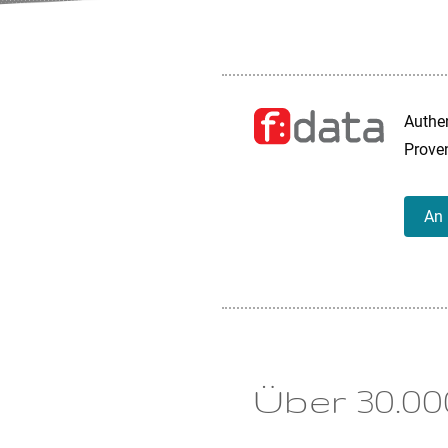
Authen
Proven
An 
Über 30.0