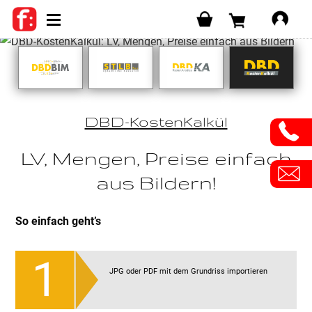
SHOP
WARENKORB
Login
DBD-KostenKalkül
LV, Mengen, Preise einfach
aus Bildern!
So einfach geht’s
JPG oder PDF mit dem Grund­riss impor­tieren